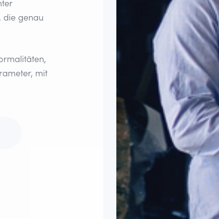
ter
, die genau
ormalitäten,
rameter, mit