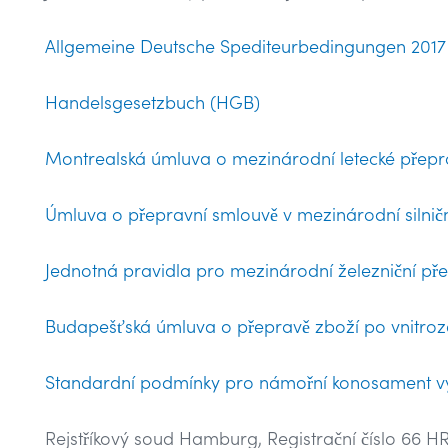
Allgemeine Deutsche Spediteurbedingungen 2017
Handelsgesetzbuch (HGB)
Montrealská úmluva o mezinárodní letecké přep
Úmluva o přepravní smlouvě v mezinárodní silnič
Jednotná pravidla pro mezinárodní železniční př
Budapešťská úmluva o přepravě zboží po vnitro
Standardní podmínky pro námořní konosament vyst
Rejstříkový soud Hamburg, Registrační číslo 66 H