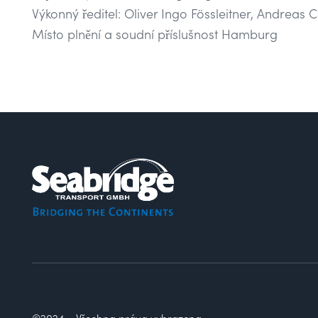
Výkonný ředitel: Oliver Ingo Fössleitner, Andreas C
Místo plnění a soudní příslušnost Hamburg