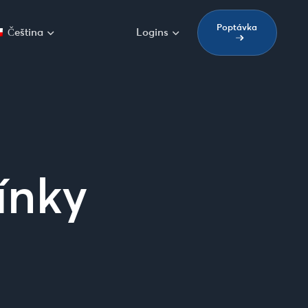
Poptávka
Čeština
Logins
ínky