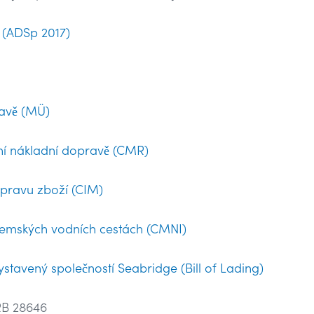
 (ADSp 2017)
ravě (MÜ)
ní nákladní dopravě (CMR)
epravu zboží (CIM)
zemských vodních cestách (CMNI)
avený společností Seabridge (Bill of Lading)
RB 28646