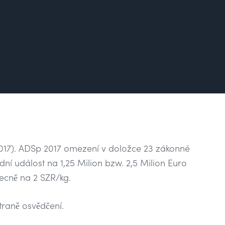
17). ADSp 2017 omezení v doložce 23 zákonné
ní událost na 1,25 Milion bzw. 2,5 Milion Euro
becně na 2 SZR/kg.
traně osvědčení.