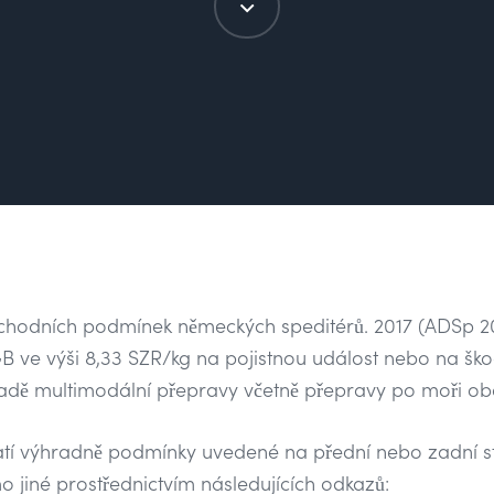
hodních podmínek německých speditérů. 2017 (ADSp 20
 ve výši 8,33 SZR/kg na pojistnou událost nebo na škod
řípadě multimodální přepravy včetně přepravy po moři o
platí výhradně podmínky uvedené na přední nebo zadní s
 jiné prostřednictvím následujících odkazů: