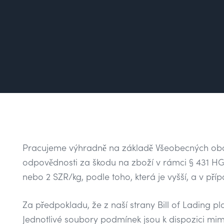
Pracujeme výhradně na základě Všeobecných obc
odpovědnosti za škodu na zboží v rámci § 431 HGB
nebo 2 SZR/kg, podle toho, která je vyšší, a v p
Za předpokladu, že z naší strany Bill of Lading 
Jednotlivé soubory podmínek jsou k dispozici mimo