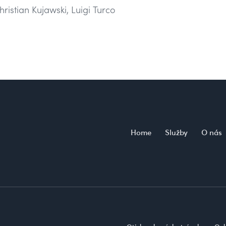
hristian Kujawski, Luigi Turco
Home
Služby
O nás